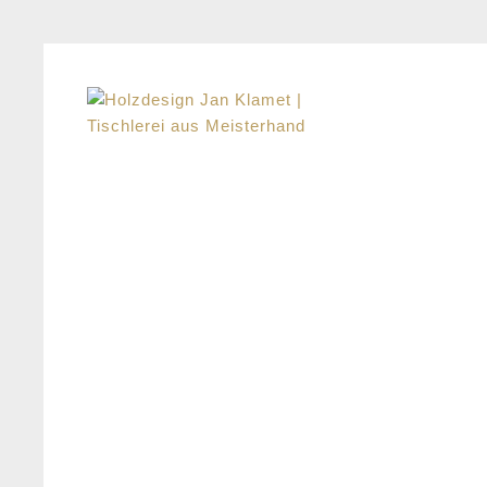
15/04/15
Uncategorized
VIVERRA TEMPOR
Dipiscing lorem felis a ante. Proin consequ
nunc vehicula mattis id eget lorem.
Continue reading
no responses