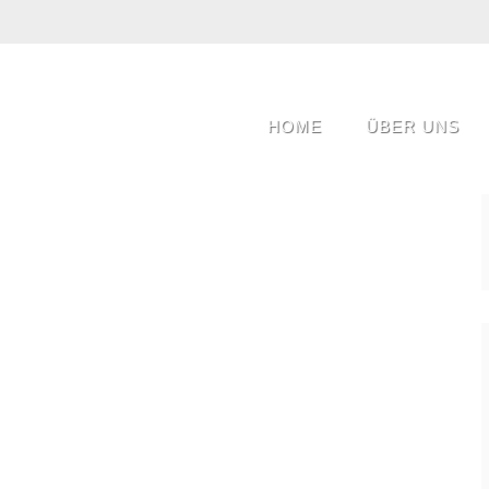
HOME
ÜBER UNS
at a justo sed ornare. Vestibulum quis magna vel